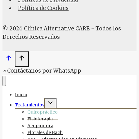
Política de Cookies
© 2026 Clínica Alternative CARE - Todos los
Derechos Reservados
×
Contáctanos por WhatsApp
Inicio
Alternar
Tratamientos
menú
hijo
Quiropráctico
Fisioterapia
Acupuntura
Florales de Bach