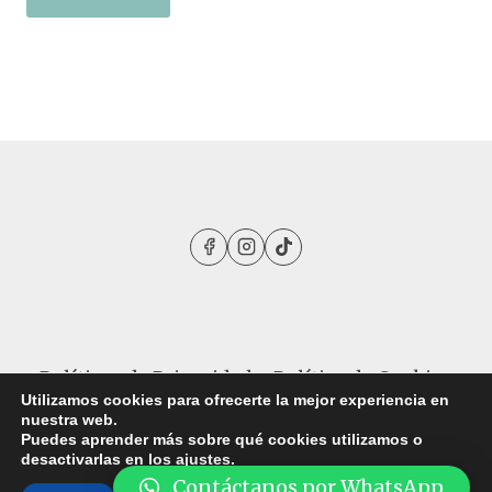
Políticas de Privacidad
Política de Cookies
Utilizamos cookies para ofrecerte la mejor experiencia en
nuestra web.
Puedes aprender más sobre qué cookies utilizamos o
desactivarlas en los
ajustes
.
© 2026 Clínica Alternative CARE - Todos los
Contáctanos por WhatsApp